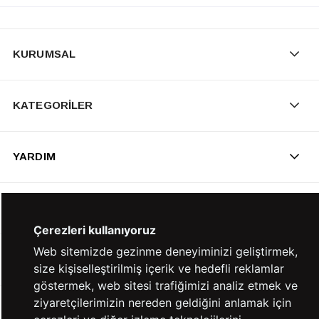
KURUMSAL
KATEGORİLER
YARDIM
BİZE ULAŞIN
Çerezleri kullanıyoruz
Web sitemizde gezinme deneyiminizi geliştirmek,
HIZLI ERİŞİM
size kişiselleştirilmiş içerik ve hedefli reklamlar
göstermek, web sitesi trafiğimizi analiz etmek ve
ziyaretçilerimizin nereden geldiğini anlamak için
KVKK ve GİZLİLİK