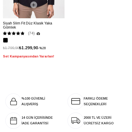
Siyah Slim Fit Düz Klasik Yaka
Gömlek
(74)
₺1.299,90
₺1.799,90
%28
Set Kampanyasından Yararlan!
%100 GÜVENLİ
FARKLI ÖDEME
ALIŞVERİŞ
SEÇENEKLERİ
14 GÜN İÇERİSİNDE
2000 TL VE ÜZERİ
İADE GARANTİSİ
ÜCRETSİZ KARGO