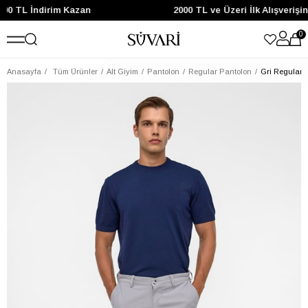
200 TL İndirim Kazan
2000 TL ve Üzeri İlk Alışveriş
0
Anasayfa
Tüm Ürünler
Alt Giyim
Pantolon
Regular Pantolon
Gri Regular 