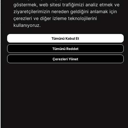
göstermek, web sitesi trafiğimizi analiz etmek ve
ziyaretçilerimizin nereden geldiğini anlamak için
BİZE ULAŞIN
çerezleri ve diğer izleme teknolojilerini
kullanıyoruz.
HIZLI ERİŞİM
Tümünü Kabul Et
Tümünü Reddet
KVKK ve GİZLİLİK
Çerezleri Yönet
BİZİ TAKİP ET
MÜŞTERİ HİZMETLERİ
0850 360 97 88
[email protected]