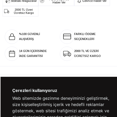
Stoktaki Mağazalar
Gelince Haber Ver
Haber Ver
2000 TL Üzeri
Ücretsiz Kargo
%100 GÜVENLİ
FARKLI ÖDEME
ALIŞVERİŞ
SEÇENEKLERİ
14 GÜN İÇERİSİNDE
2000 TL VE ÜZERİ
İADE GARANTİSİ
ÜCRETSİZ KARGO
KURUMSAL
Çerezleri kullanıyoruz
Web sitemizde gezinme deneyiminizi geliştirmek,
KATEGORİLER
size kişiselleştirilmiş içerik ve hedefli reklamlar
göstermek, web sitesi trafiğimizi analiz etmek ve