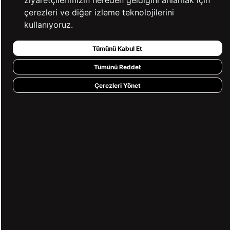
ziyaretçilerimizin nereden geldiğini anlamak için
YARDIM
çerezleri ve diğer izleme teknolojilerini
kullanıyoruz.
BİZE ULAŞIN
Tümünü Kabul Et
Tümünü Reddet
HIZLI ERİŞİM
Çerezleri Yönet
KVKK ve GİZLİLİK
BİZİ TAKİP ET
MÜŞTERİ HİZMETLERİ
0850 360 97 88
[email protected]