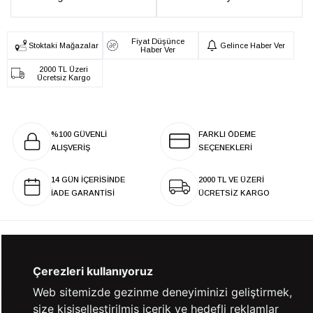
Fiyat Düşünce
Stoktaki Mağazalar
Gelince Haber Ver
Haber Ver
2000 TL Üzeri
Ücretsiz Kargo
%100 GÜVENLİ
FARKLI ÖDEME
ALIŞVERİŞ
SEÇENEKLERİ
14 GÜN İÇERİSİNDE
2000 TL VE ÜZERİ
İADE GARANTİSİ
ÜCRETSİZ KARGO
KURUMSAL
Çerezleri kullanıyoruz
Web sitemizde gezinme deneyiminizi geliştirmek,
size kişiselleştirilmiş içerik ve hedefli reklamlar