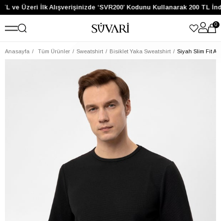
TL ve Üzeri İlk Alışverişinizde ‘SVR200’ Kodunu Kullanarak 200 TL İnd
0
Anasayfa
Tüm Ürünler
Sweatshirt
Bisiklet Yaka Sweatshirt
Siyah Slim Fit Ar