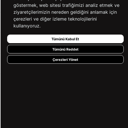
KATEGORİLER
göstermek, web sitesi trafiğimizi analiz etmek ve
ziyaretçilerimizin nereden geldiğini anlamak için
çerezleri ve diğer izleme teknolojilerini
YARDIM
kullanıyoruz.
Tümünü Kabul Et
BİZE ULAŞIN
Tümünü Reddet
Çerezleri Yönet
HIZLI ERİŞİM
KVKK ve GİZLİLİK
BİZİ TAKİP ET