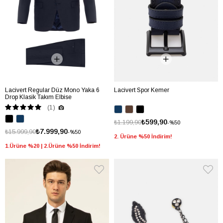
Lacivert Regular Düz Mono Yaka 6
Lacivert Spor Kemer
Drop Klasik Takım Elbise
(1)
₺599,90
₺1.199,90
%50
₺7.999,90
₺15.999,90
%50
2. Ürüne %50 İndirim!
1.Ürüne %20 | 2.Ürüne %50 İndirim!