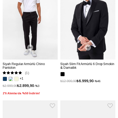
Siyah Regular Armürlü Chino
Siyah Slim Fit Armürlü 6 Drop Smokin
Pantolon
& Damatlık
(1)
+1
₺6.999,90
₺12.999,90
%46
₺2.899,90
₺2.999,90
%3
2'li Alımlarda %50 İndirim!