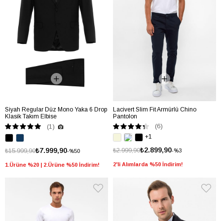
Siyah Regular Düz Mono Yaka 6 Drop
Lacivert Slim Fit Armürlü Chino
Klasik Takım Elbise
Pantolon
(6)
(1)
+1
₺2.899,90
₺7.999,90
₺2.999,90
₺15.999,90
%3
%50
2'li Alımlarda %50 İndirim!
1.Ürüne %20 | 2.Ürüne %50 İndirim!