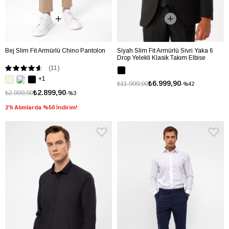
Bej Slim Fit Armürlü Chino Pantolon
Siyah Slim Fit Armürlü Sivri Yaka 6
Drop Yelekli Klasik Takım Elbise
(11)
+1
₺6.999,90
₺11.999,90
%42
₺2.899,90
₺2.999,90
%3
2'li Alımlarda %50 İndirim!