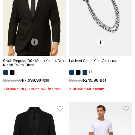
Siyah Regular Düz Mono Yaka 4 Drop
Lacivert Ceket Yaka Aksesuarı
Klasik Takım Elbise
+1
₺7.999,90
₺249,90
₺18.999,90
₺699,90
%58
%64
1.Ürüne %20 | 2.Ürüne %50 İndirim!
2. Ürüne %50 İndirim!