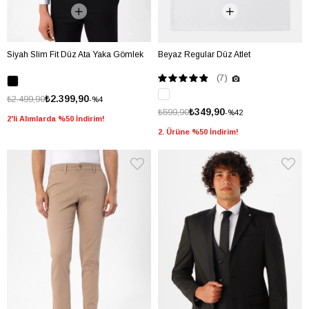
Siyah Slim Fit Düz Ata Yaka Gömlek
Beyaz Regular Düz Atlet
(7)
₺2.399,90
₺2.499,90
%4
₺349,90
₺599,90
%42
2'li Alımlarda %50 İndirim!
2. Ürüne %50 İndirim!