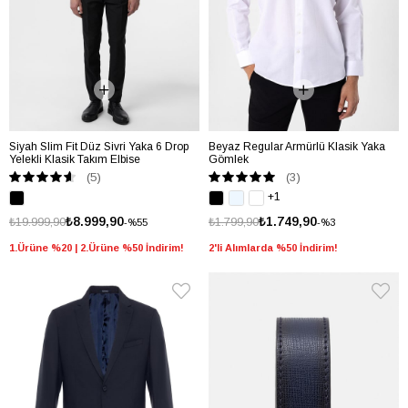
Siyah Slim Fit Düz Sivri Yaka 6 Drop
Beyaz Regular Armürlü Klasik Yaka
Yelekli Klasik Takım Elbise
Gömlek
(5)
(3)
+1
₺8.999,90
₺1.749,90
₺19.999,90
₺1.799,90
%55
%3
1.Ürüne %20 | 2.Ürüne %50 İndirim!
2'li Alımlarda %50 İndirim!