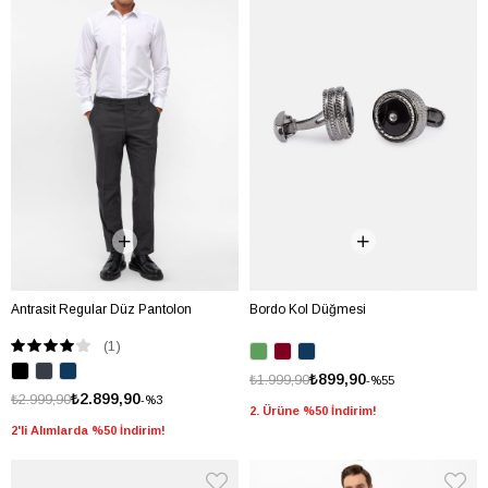
Antrasit Regular Düz Pantolon
Bordo Kol Düğmesi
(1)
₺899,90
₺1.999,90
%55
₺2.899,90
₺2.999,90
%3
2. Ürüne %50 İndirim!
2'li Alımlarda %50 İndirim!