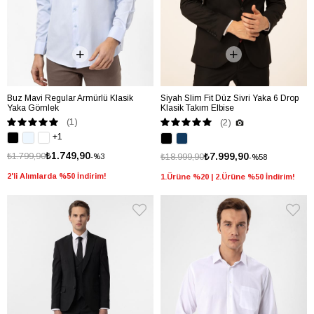
Buz Mavi Regular Armürlü Klasik
Siyah Slim Fit Düz Sivri Yaka 6 Drop
Yaka Gömlek
Klasik Takım Elbise
(1)
(2)
+1
₺1.749,90
₺1.799,90
₺7.999,90
₺18.999,90
%3
%58
2'li Alımlarda %50 İndirim!
1.Ürüne %20 | 2.Ürüne %50 İndirim!