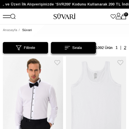
e Üzeri İlk Alışverişinizde ‘SVR200’ Kodunu Kullanarak 200 TL İndiri
0
Anasayfa
Süvari
Filtrele
1092 Ürün