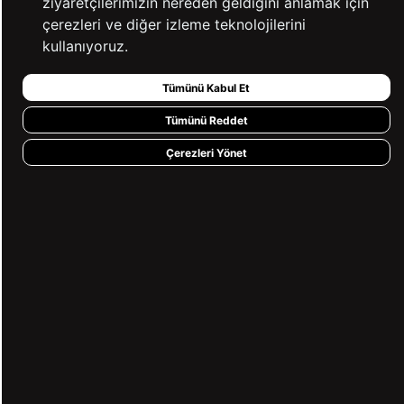
ziyaretçilerimizin nereden geldiğini anlamak için
çerezleri ve diğer izleme teknolojilerini
kullanıyoruz.
Tümünü Kabul Et
Tümünü Reddet
Çerezleri Yönet
Siyah Regular Armürlü Klasik Yaka
Beyaz Slim Fit Düz Düğmeli Yaka
Gömlek
Gömlek
(1)
₺1.749,90
₺1.799,90
%3
₺1.749,90
₺1.999,90
%13
2'li Alımlarda %50 İndirim!
2'li Alımlarda %50 İndirim!