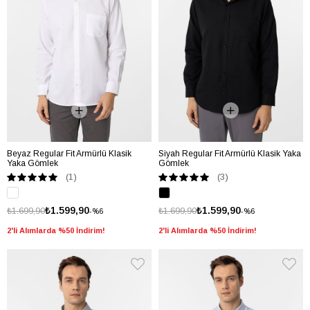
Beyaz Regular Fit Armürlü Klasik
Siyah Regular Fit Armürlü Klasik Yaka
Yaka Gömlek
Gömlek
(1)
(3)
₺1.599,90
₺1.599,90
₺1.699,90
₺1.699,90
%6
%6
2'li Alımlarda %50 İndirim!
2'li Alımlarda %50 İndirim!