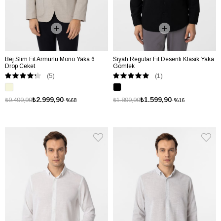
Bej Slim Fit Armürlü Mono Yaka 6
Siyah Regular Fit Desenli Klasik Yaka
Drop Ceket
Gömlek
(5)
(1)
₺2.999,90
₺1.599,90
₺9.499,90
₺1.899,90
%68
%16