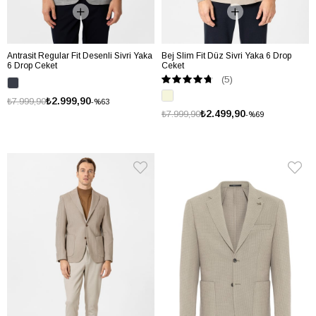
Antrasit Regular Fit Desenli Sivri Yaka
Bej Slim Fit Düz Sivri Yaka 6 Drop
6 Drop Ceket
Ceket
(5)
₺2.999,90
₺7.999,90
%63
₺2.499,90
₺7.999,90
%69