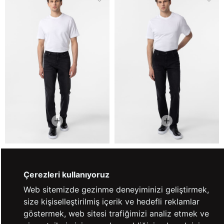
Siyah Regular Denim Pantolon
Siyah Regular Denim Pantolon
(5)
Çerezleri kullanıyoruz
₺1.799,90
₺2.499,90
%28
Web sitemizde gezinme deneyiminizi geliştirmek,
₺1.799,90
₺2.499,90
%28
2'li Alımlarda %50 İndirim!
size kişiselleştirilmiş içerik ve hedefli reklamlar
2'li Alımlarda %50 İndirim!
göstermek, web sitesi trafiğimizi analiz etmek ve