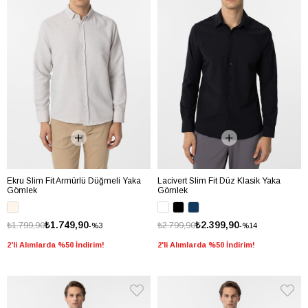
Ekru Slim Fit Armürlü Düğmeli Yaka
Lacivert Slim Fit Düz Klasik Yaka
Gömlek
Gömlek
₺1.749,90
₺2.399,90
₺1.799,90
₺2.799,90
%3
%14
2'li Alımlarda %50 İndirim!
2'li Alımlarda %50 İndirim!