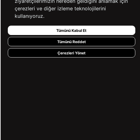
ziyaretçilerimizin nereden geldiğini anlamak için
çerezleri ve diğer izleme teknolojilerini
kullanıyoruz.
Tümünü Kabul Et
Tümünü Reddet
Çerezleri Yönet
Mavi Slim Fit Armürlü Kanvas
Lacivert Slim Fit Armürlü Kanvas
Pantolon
Pantolon
(1)
(3)
₺1.799,90
₺1.799,90
₺2.599,90
₺2.599,90
%31
%31
2'li Alımlarda %50 İndirim!
2'li Alımlarda %50 İndirim!