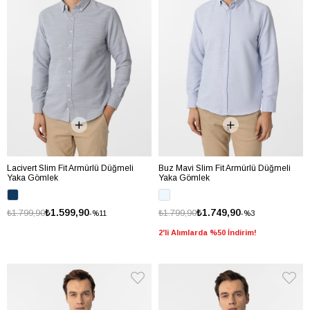
Lacivert Slim Fit Armürlü Düğmeli
Buz Mavi Slim Fit Armürlü Düğmeli
Yaka Gömlek
Yaka Gömlek
₺1.599,90
₺1.749,90
₺1.799,90
₺1.799,90
%11
%3
2'li Alımlarda %50 İndirim!